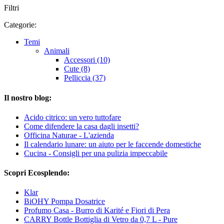
Filtri
Categorie:
Temi
Animali
Accessori (10)
Cute (8)
Pelliccia (37)
Il nostro blog:
Acido citrico: un vero tuttofare
Come difendere la casa dagli insetti?
Officina Naturae - L'azienda
Il calendario lunare: un aiuto per le faccende domestiche
Cucina - Consigli per una pulizia impeccabile
Scopri Ecosplendo:
Klar
BiOHY Pompa Dosatrice
Profumo Casa - Burro di Karité e Fiori di Pera
CARRY Bottle Bottiglia di Vetro da 0,7 L - Pure