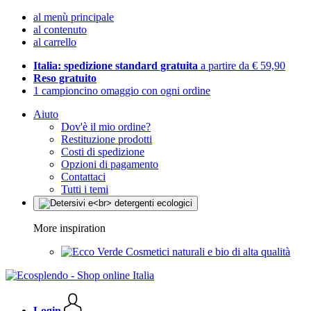
al menù principale
al contenuto
al carrello
Italia: spedizione standard gratuita
a partire da € 59,90
Reso gratuito
1 campioncino omaggio con ogni ordine
Aiuto
Dov'è il mio ordine?
Restituzione prodotti
Costi di spedizione
Opzioni di pagamento
Contattaci
Tutti i temi
More inspiration
Cosmetici naturali e bio di alta qualità
Login