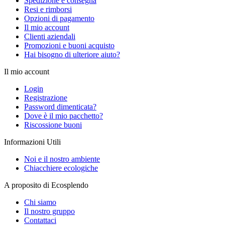
Spedizione e consegna
Resi e rimborsi
Opzioni di pagamento
Il mio account
Clienti aziendali
Promozioni e buoni acquisto
Hai bisogno di ulteriore aiuto?
Il mio account
Login
Registrazione
Password dimenticata?
Dove è il mio pacchetto?
Riscossione buoni
Informazioni Utili
Noi e il nostro ambiente
Chiacchiere ecologiche
A proposito di Ecosplendo
Chi siamo
Il nostro gruppo
Contattaci