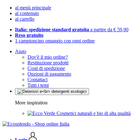
al menù principale
al contenuto
al carrello
Italia: spedizione standard gratuita
a partire da € 59,90
Reso gratuito
1 campioncino omaggio con ogni ordine
Aiuto
Dov'è il mio ordine?
Restituzione prodotti
Costi di spedizione
Opzioni di pagamento
Contattaci
Tutti i temi
More inspiration
Cosmetici naturali e bio di alta qualità
Login