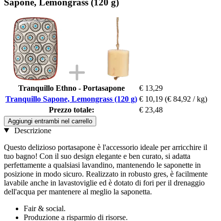
Sapone, Lemongrass (120 g)
Tranquillo Ethno - Portasapone
€ 13,29
Tranquillo Sapone, Lemongrass (120 g)
€ 10,19
(€ 84,92 / kg)
Prezzo totale:
€ 23,48
Aggiungi entrambi nel carrello
Descrizione
Questo delizioso portasapone è l'accessorio ideale per arricchire il
tuo bagno! Con il suo design elegante e ben curato, si adatta
perfettamente a qualsiasi lavandino, mantenendo le saponette in
posizione in modo sicuro. Realizzato in robusto gres, è facilmente
lavabile anche in lavastoviglie ed è dotato di fori per il drenaggio
dell'acqua per mantenere al meglio la saponetta.
Fair & social.
Produzione a risparmio di risorse.