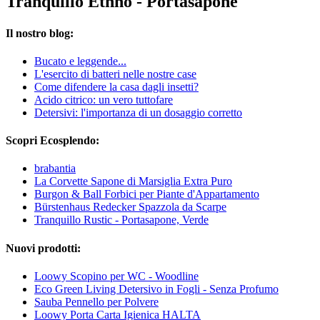
Tranquillo Ethno - Portasapone
Il nostro blog:
Bucato e leggende...
L'esercito di batteri nelle nostre case
Come difendere la casa dagli insetti?
Acido citrico: un vero tuttofare
Detersivi: l'importanza di un dosaggio corretto
Scopri Ecosplendo:
brabantia
La Corvette Sapone di Marsiglia Extra Puro
Burgon & Ball Forbici per Piante d'Appartamento
Bürstenhaus Redecker Spazzola da Scarpe
Tranquillo Rustic - Portasapone, Verde
Nuovi prodotti:
Loowy Scopino per WC - Woodline
Eco Green Living Detersivo in Fogli - Senza Profumo
Sauba Pennello per Polvere
Loowy Porta Carta Igienica HALTA