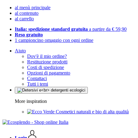
al menù principale
al contenuto
al carrello
Italia: spedizione standard gratuita
a partire da € 59,90
Reso gratuito
1 campioncino omaggio con ogni ordine
Aiuto
Dov'è il mio ordine?
Restituzione prodotti
Costi di spedizione
Opzioni di pagamento
Contattaci
Tutti i temi
More inspiration
Cosmetici naturali e bio di alta qualità
Login