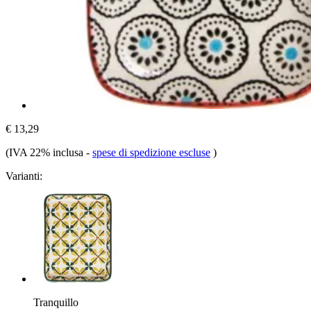
€ 13,29
(IVA 22% inclusa
-
spese di spedizione escluse
)
Varianti:
Tranquillo