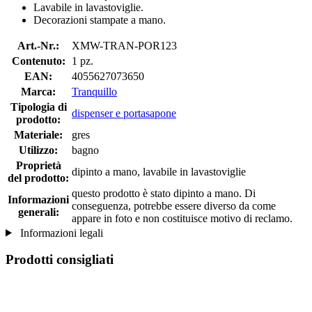
Lavabile in lavastoviglie.
Decorazioni stampate a mano.
Art.-Nr.:
XMW-TRAN-POR123
Contenuto:
1 pz.
EAN:
4055627073650
Marca:
Tranquillo
Tipologia di
dispenser e portasapone
prodotto:
Materiale:
gres
Utilizzo:
bagno
Proprietà
dipinto a mano, lavabile in lavastoviglie
del prodotto:
questo prodotto è stato dipinto a mano. Di
Informazioni
conseguenza, potrebbe essere diverso da come
generali:
appare in foto e non costituisce motivo di reclamo.
Informazioni legali
Prodotti consigliati