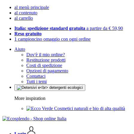
al menù principale
al contenuto
al carrello
Italia: spedizione standard gratuita
a partire da € 59,90
Reso gratuito
1 campioncino omaggio con ogni ordine
Aiuto
Dov'è il mio ordine?
Restituzione prodotti
Costi di spedizione
Opzioni di pagamento
Contattaci
Tutti i temi
More inspiration
Cosmetici naturali e bio di alta qualità
Login