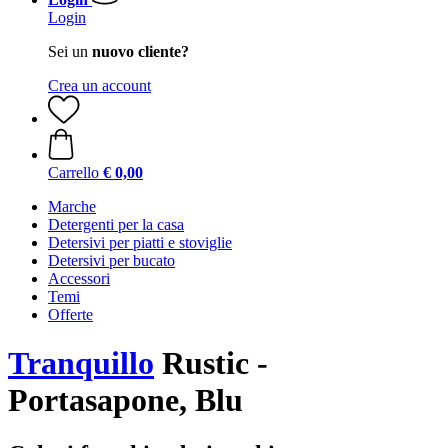
Login
Sei un
nuovo cliente?
Crea un account
Carrello
€ 0,00
Marche
Detergenti per la casa
Detersivi per piatti e stoviglie
Detersivi per bucato
Accessori
Temi
Offerte
Tranquillo
Rustic -
Portasapone, Blu