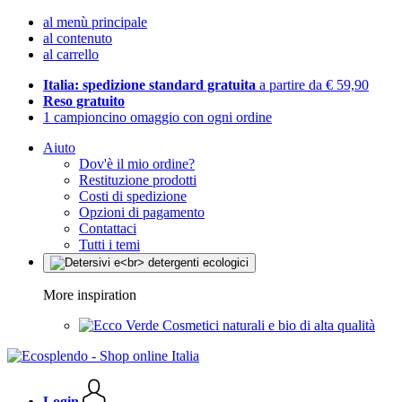
al menù principale
al contenuto
al carrello
Italia: spedizione standard gratuita
a partire da € 59,90
Reso gratuito
1 campioncino omaggio con ogni ordine
Aiuto
Dov'è il mio ordine?
Restituzione prodotti
Costi di spedizione
Opzioni di pagamento
Contattaci
Tutti i temi
More inspiration
Cosmetici naturali e bio di alta qualità
Login