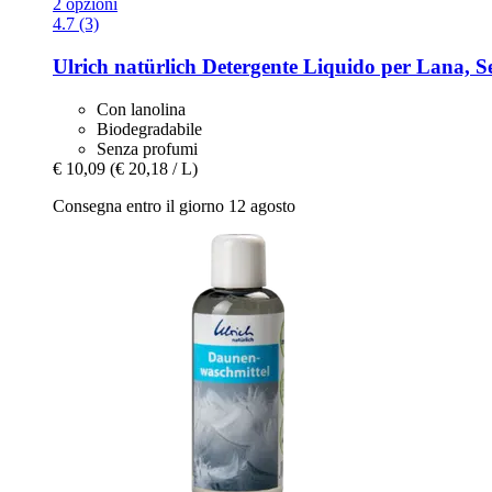
2 opzioni
4.7 (3)
Ulrich natürlich
Detergente Liquido per Lana, Set
Con lanolina
Biodegradabile
Senza profumi
€ 10,09
(€ 20,18 / L)
Consegna entro il giorno 12 agosto