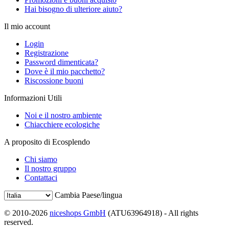
Hai bisogno di ulteriore aiuto?
Il mio account
Login
Registrazione
Password dimenticata?
Dove è il mio pacchetto?
Riscossione buoni
Informazioni Utili
Noi e il nostro ambiente
Chiacchiere ecologiche
A proposito di Ecosplendo
Chi siamo
Il nostro gruppo
Contattaci
Cambia Paese/lingua
© 2010-2026
niceshops GmbH
(ATU63964918) - All rights
reserved.