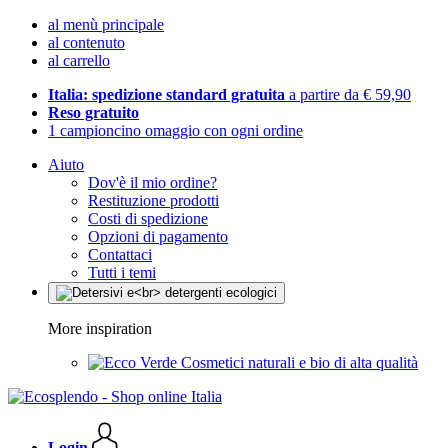
al menù principale
al contenuto
al carrello
Italia: spedizione standard gratuita
a partire da € 59,90
Reso gratuito
1 campioncino omaggio con ogni ordine
Aiuto
Dov'è il mio ordine?
Restituzione prodotti
Costi di spedizione
Opzioni di pagamento
Contattaci
Tutti i temi
More inspiration
Cosmetici naturali e bio di alta qualità
Login