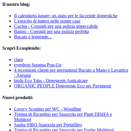
Il nostro blog:
Il calendario lunare: un aiuto per le faccende domestiche
L'esercito di batteri nelle nostre case
Cucina - Consigli per una pulizia impeccabile
Bagno - Consigli per una pulizia perfetta
Bucato e leggende...
Scopri Ecosplendo:
claro
everdrop Spugna Pop-Up
4 recensioni clienti per greenatural Bucato a Mano e Lavatrice
- Agrumi
biolù Eco Tabs - Detergente Anticalcare
ORGANIC PEOPLE Detergente Eco per Pavimenti
Nuovi prodotti:
Loowy Scopino per WC - Woodline
Testina di Ricambio per Spazzola per Piatti DISHA e
Multitool
Sauba SIBO Spazzola per Portafiltro
Testina di Ricambio per Spazzola per Fughe Multitool