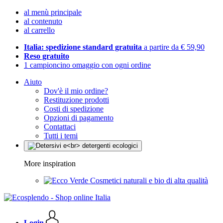
al menù principale
al contenuto
al carrello
Italia: spedizione standard gratuita
a partire da € 59,90
Reso gratuito
1 campioncino omaggio con ogni ordine
Aiuto
Dov'è il mio ordine?
Restituzione prodotti
Costi di spedizione
Opzioni di pagamento
Contattaci
Tutti i temi
More inspiration
Cosmetici naturali e bio di alta qualità
Login