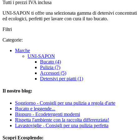
Tutti i prezzi IVA inclusa
UNI-SAPON ti offre una selezionata gamma di detersivi concentrati
ed ecologici, perfetti per lavare con cura il tuo bucato.
Filtri
Categorie:
Marche
UNI-SAPON
Bucato (4)
Pulizia (7)
Accessori (5)
Detersivi per piatti (1)
Il nostro blog:
Soggiorno - Consigli per una pulizia a regola d'arte
Bucato e leggende...
Biopuro - Ecodetergenti moderni
Rispetta l'ambiente con la raccolta differenziata!
Lavastoviglie - Consigli per una pulizia perfetta
Scopri Ecosplendo: