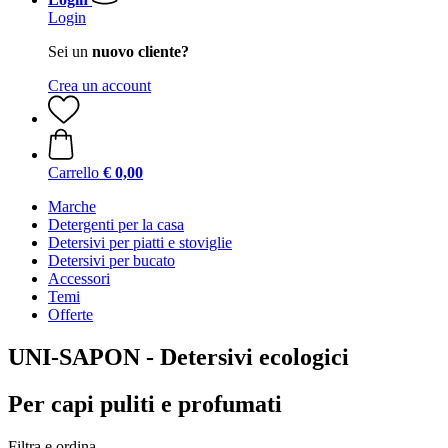
Login
Sei un
nuovo cliente?
Crea un account
Carrello
€ 0,00
Marche
Detergenti per la casa
Detersivi per piatti e stoviglie
Detersivi per bucato
Accessori
Temi
Offerte
UNI-SAPON - Detersivi ecologici
Per capi puliti e profumati
Filtra e ordina