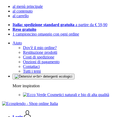
al menù principale
al contenuto
al carrello
Italia: spedizione standard gratuita
a partire da € 59,90
Reso gratuito
1 campioncino omaggio con ogni ordine
Aiuto
Dov'è il mio ordine?
Restituzione prodotti
Costi di spedizione
Opzioni di pagamento
Contattaci
Tutti i temi
More inspiration
Cosmetici naturali e bio di alta qualità
Login