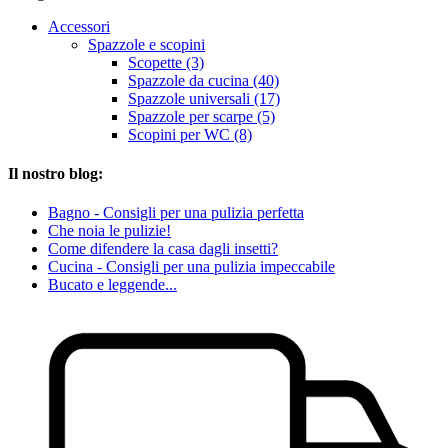
Accessori
Spazzole e scopini
Scopette (3)
Spazzole da cucina (40)
Spazzole universali (17)
Spazzole per scarpe (5)
Scopini per WC (8)
Il nostro blog:
Bagno - Consigli per una pulizia perfetta
Che noia le pulizie!
Come difendere la casa dagli insetti?
Cucina - Consigli per una pulizia impeccabile
Bucato e leggende...