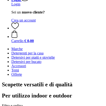
Login
Sei un
nuovo cliente?
Crea un account
Carrello
€ 0,00
Marche
Detergenti per la casa
Detersivi per piatti e stoviglie
Detersivi per bucato
Accessori
Temi
Offerte
Scopette versatili e di qualità
Per utilizzo indoor e outdoor
Filtra e ordina