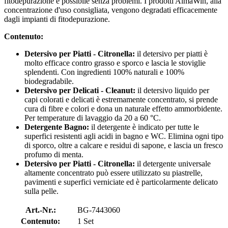
fitodepurazione è possibile senza problemi. I prodotti AlmaWin, alla
concentrazione d'uso consigliata, vengono degradati efficacemente
dagli impianti di fitodepurazione.
Contenuto:
Detersivo per Piatti - Citronella:
il detersivo per piatti è
molto efficace contro grasso e sporco e lascia le stoviglie
splendenti. Con ingredienti 100% naturali e 100%
biodegradabile.
Detersivo per Delicati - Cleanut:
il detersivo liquido per
capi colorati e delicati è estremamente concentrato, si prende
cura di fibre e colori e dona un naturale effetto ammorbidente.
Per temperature di lavaggio da 20 a 60 °C.
Detergente Bagno:
il detergente è indicato per tutte le
superfici resistenti agli acidi in bagno e WC. Elimina ogni tipo
di sporco, oltre a calcare e residui di sapone, e lascia un fresco
profumo di menta.
Detersivo per Piatti - Citronella:
il detergente universale
altamente concentrato può essere utilizzato su piastrelle,
pavimenti e superfici verniciate ed è particolarmente delicato
sulla pelle.
Art.-Nr.:
BG-7443060
Contenuto:
1 Set