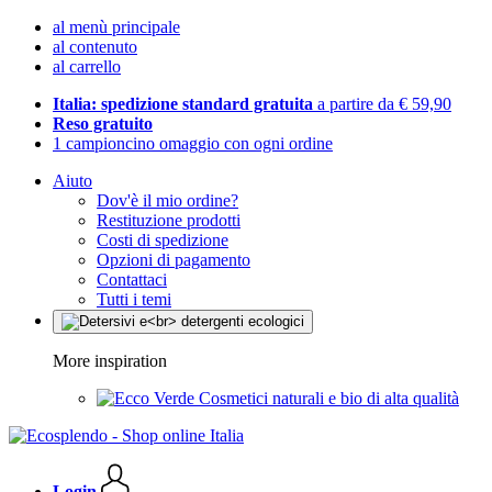
al menù principale
al contenuto
al carrello
Italia: spedizione standard gratuita
a partire da € 59,90
Reso gratuito
1 campioncino omaggio con ogni ordine
Aiuto
Dov'è il mio ordine?
Restituzione prodotti
Costi di spedizione
Opzioni di pagamento
Contattaci
Tutti i temi
More inspiration
Cosmetici naturali e bio di alta qualità
Login