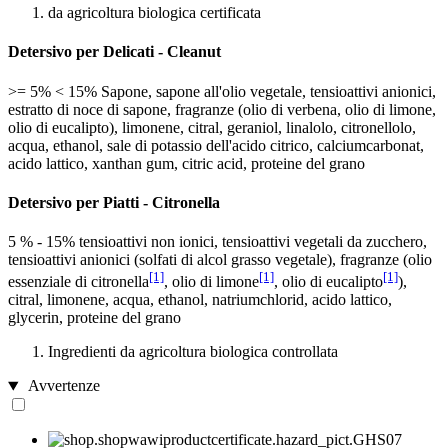
da agricoltura biologica certificata
Detersivo per Delicati - Cleanut
>= 5% < 15% Sapone, sapone all'olio vegetale, tensioattivi anionici,
estratto di noce di sapone, fragranze (olio di verbena, olio di limone,
olio di eucalipto), limonene, citral, geraniol, linalolo, citronellolo,
acqua, ethanol, sale di potassio dell'acido citrico, calciumcarbonat,
acido lattico, xanthan gum, citric acid, proteine ​​del grano
Detersivo per Piatti -​ Citronella
5 % - 15% tensioattivi non ionici, tensioattivi vegetali da zucchero,
tensioattivi anionici (solfati di alcol grasso vegetale), fragranze (olio
[1]
[1]
[1]
essenziale di citronella
, olio di limone
, olio di eucalipto
),
citral, limonene, acqua, ethanol, natriumchlorid, acido lattico,
glycerin, proteine ​​del grano
Ingredienti da agricoltura biologica controllata
Avvertenze