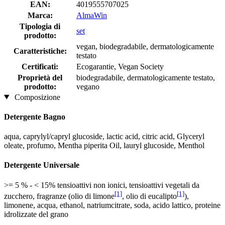
EAN:
4019555707025
Marca:
AlmaWin
Tipologia di
set
prodotto:
vegan, biodegradabile, dermatologicamente
Caratteristiche:
testato
Certificati:
Ecogarantie, Vegan Society
Proprietà del
biodegradabile, dermatologicamente testato,
prodotto:
vegano
Composizione
Detergente Bagno
aqua, caprylyl/capryl glucoside, lactic acid, citric acid, Glyceryl
oleate, profumo, Mentha piperita Oil, lauryl glucoside, Menthol
Detergente Universale
>= 5 % - < 15% tensioattivi non ionici, tensioattivi vegetali da
[1]
[1]
zucchero, fragranze (olio di limone
, olio di eucalipto
),
limonene, acqua, ethanol, natriumcitrate, soda, acido lattico, proteine
​​idrolizzate del grano