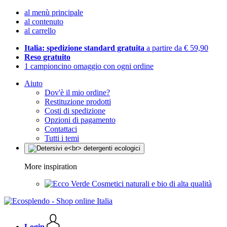
al menù principale
al contenuto
al carrello
Italia: spedizione standard gratuita
a partire da € 59,90
Reso gratuito
1 campioncino omaggio con ogni ordine
Aiuto
Dov'è il mio ordine?
Restituzione prodotti
Costi di spedizione
Opzioni di pagamento
Contattaci
Tutti i temi
More inspiration
Cosmetici naturali e bio di alta qualità
Login