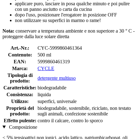
applicare puro, lasciare in posa qualche minuto e poi pulire
con un panno asciutto o carta da cucina
dopo l'uso, posizionare l'erogatore in posizione OFF
non utilizzare su superfici in marmo o rame!
Nota:
conservare a temperatura ambiente e non superiore a 30 ° C -
proteggere dalla luce solare diretta
Art.-Nr.:
CYC-5999860461364
Contenuto:
500 ml
EAN:
5999860461319
Marca:
CYCLE
Tipologia di
detergente multiuso
prodotto:
Caratteristiche:
biodegradabile
Consistenza:
liquida
Utilizzo:
superfici, universale
Proprietà del
biodegradabile, sostenibile, riciclato, non testato
prodotto:
sugli animali, confezione sostenibile
Effetto pulente:
contro il calcare, contro lo sporco
Composizione
< 5% tensioattivi non ionici, acido lattico, natriumbicarbonat, oli