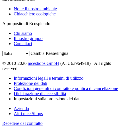
Noi e il nostro ambiente
Chiacchiere ecologiche
A proposito di Ecosplendo
Chi siamo
Il nostro gruppo
Contattaci
Cambia Paese/lingua
© 2010-2026
niceshops GmbH
(ATU63964918) - All rights
reserved.
Informazioni legali e termini di utilizzo
Protezione dei dati
Condizioni generali di contratto e politica di cancellazione
Dichiarazione di accessibilità
Impostazioni sulla protezione dei dati
Azienda
Altri nice Shops
Recedere dal contratto