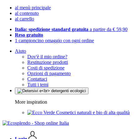
al menù principale
al contenuto
al carrello
Italia: spedizione standard gratuita
a partire da € 59,90
Reso gratuito
1 campioncino omaggio con ogni ordine
Aiuto
Dov'è il mio ordine?
Restituzione prodotti
Costi di spedizione
Opzioni di pagamento
Contattaci
Tutti i temi
More inspiration
Cosmetici naturali e bio di alta qualità
Login