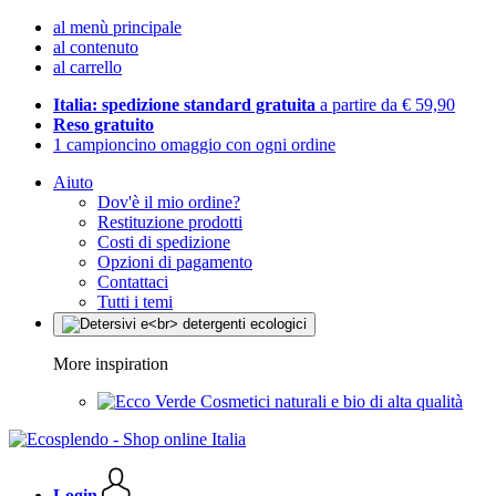
al menù principale
al contenuto
al carrello
Italia: spedizione standard gratuita
a partire da € 59,90
Reso gratuito
1 campioncino omaggio con ogni ordine
Aiuto
Dov'è il mio ordine?
Restituzione prodotti
Costi di spedizione
Opzioni di pagamento
Contattaci
Tutti i temi
More inspiration
Cosmetici naturali e bio di alta qualità
Login