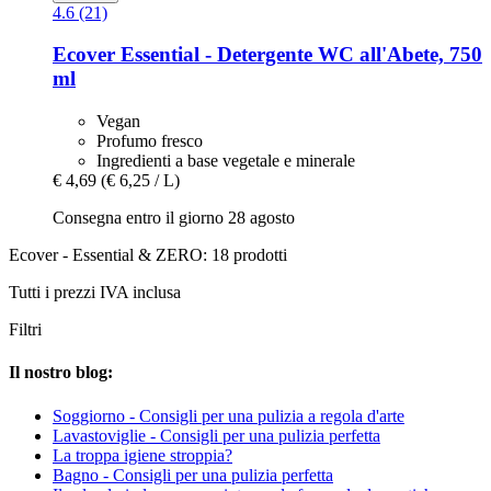
4.6 (21)
Ecover
Essential -​ Detergente WC all'Abete, 750
ml
Vegan
Profumo fresco
Ingredienti a base vegetale e minerale
€ 4,69
(€ 6,25 / L)
Consegna entro il giorno 28 agosto
Ecover - Essential & ZERO: 18 prodotti
Tutti i prezzi IVA inclusa
Filtri
Il nostro blog:
Soggiorno - Consigli per una pulizia a regola d'arte
Lavastoviglie - Consigli per una pulizia perfetta
La troppa igiene stroppia?
Bagno - Consigli per una pulizia perfetta