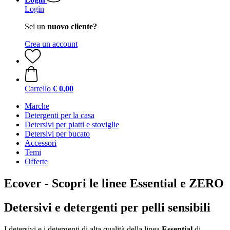
Login
Sei un
nuovo cliente?
Crea un account
Carrello
€ 0,00
Marche
Detergenti per la casa
Detersivi per piatti e stoviglie
Detersivi per bucato
Accessori
Temi
Offerte
Ecover - Scopri le linee Essential e ZERO
Detersivi e detergenti per pelli sensibili
I detersivi e i detergenti di alta qualità della linea
Essential
di