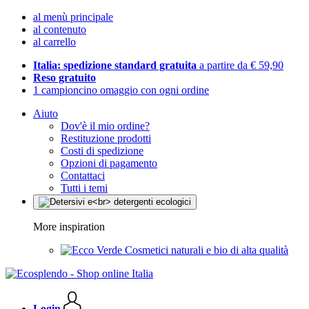
al menù principale
al contenuto
al carrello
Italia: spedizione standard gratuita
a partire da € 59,90
Reso gratuito
1 campioncino omaggio con ogni ordine
Aiuto
Dov'è il mio ordine?
Restituzione prodotti
Costi di spedizione
Opzioni di pagamento
Contattaci
Tutti i temi
More inspiration
Cosmetici naturali e bio di alta qualità
Login