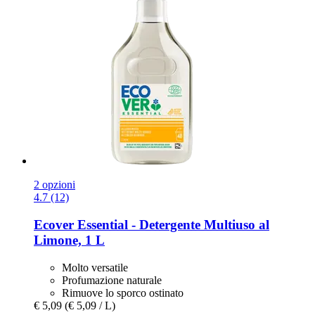
2 opzioni
4.7 (12)
Ecover
Essential -​ Detergente Multiuso al
Limone, 1 L
Molto versatile
Profumazione naturale
Rimuove lo sporco ostinato
€ 5,09
(€ 5,09 / L)