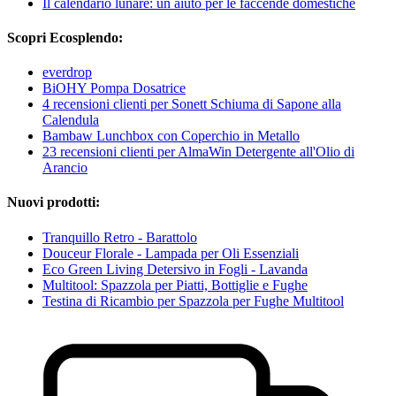
Il calendario lunare: un aiuto per le faccende domestiche
Scopri Ecosplendo:
everdrop
BiOHY Pompa Dosatrice
4 recensioni clienti per Sonett Schiuma di Sapone alla
Calendula
Bambaw Lunchbox con Coperchio in Metallo
23 recensioni clienti per AlmaWin Detergente all'Olio di
Arancio
Nuovi prodotti:
Tranquillo Retro - Barattolo
Douceur Florale - Lampada per Oli Essenziali
Eco Green Living Detersivo in Fogli - Lavanda
Multitool: Spazzola per Piatti, Bottiglie e Fughe
Testina di Ricambio per Spazzola per Fughe Multitool