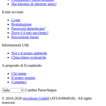
Hai bisogno di ulteriore aiuto?
Il mio account
Login
Registrazione
Password dimenticata?
Dove è il mio pacchetto?
Riscossione buoni
Informazioni Utili
Noi e il nostro ambiente
Chiacchiere ecologiche
A proposito di Ecosplendo
Chi siamo
Il nostro gruppo
Contattaci
Cambia Paese/lingua
© 2010-2026
niceshops GmbH
(ATU63964918) - All rights
reserved.