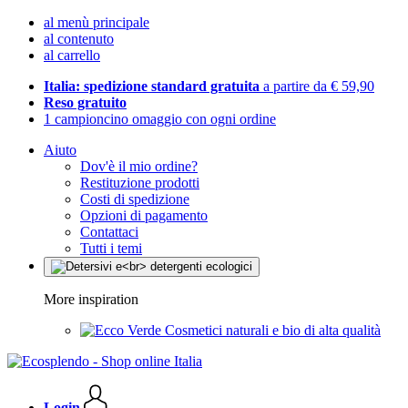
al menù principale
al contenuto
al carrello
Italia: spedizione standard gratuita
a partire da € 59,90
Reso gratuito
1 campioncino omaggio con ogni ordine
Aiuto
Dov'è il mio ordine?
Restituzione prodotti
Costi di spedizione
Opzioni di pagamento
Contattaci
Tutti i temi
More inspiration
Cosmetici naturali e bio di alta qualità
Login