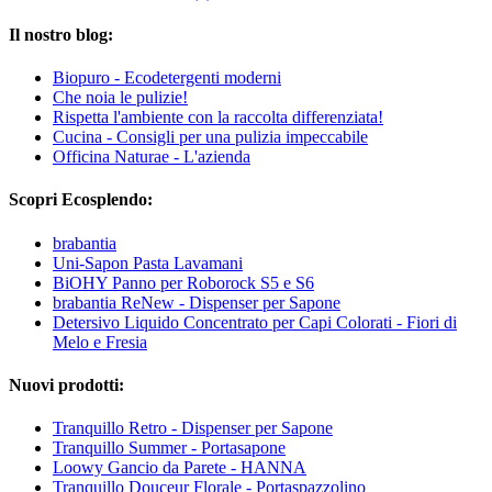
Il nostro blog:
Biopuro - Ecodetergenti moderni
Che noia le pulizie!
Rispetta l'ambiente con la raccolta differenziata!
Cucina - Consigli per una pulizia impeccabile
Officina Naturae - L'azienda
Scopri Ecosplendo:
brabantia
Uni-Sapon Pasta Lavamani
BiOHY Panno per Roborock S5 e S6
brabantia ReNew - Dispenser per Sapone
Detersivo Liquido Concentrato per Capi Colorati - Fiori di
Melo e Fresia
Nuovi prodotti:
Tranquillo Retro - Dispenser per Sapone
Tranquillo Summer - Portasapone
Loowy Gancio da Parete - HANNA
Tranquillo Douceur Florale - Portaspazzolino