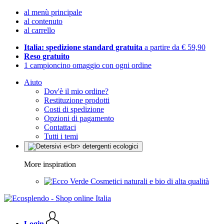
al menù principale
al contenuto
al carrello
Italia: spedizione standard gratuita
a partire da € 59,90
Reso gratuito
1 campioncino omaggio con ogni ordine
Aiuto
Dov'è il mio ordine?
Restituzione prodotti
Costi di spedizione
Opzioni di pagamento
Contattaci
Tutti i temi
More inspiration
Cosmetici naturali e bio di alta qualità
Login