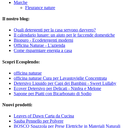
Marche
Fleurance nature
Il nostro blog:
Quali detergenti per la casa servono davvero?
Il calendario lunare: un aiuto per le faccende domestiche
Biopuro - Ecodetergenti moderni
Officina Naturae - L'azienda
Come risparmiare energia a casa
Scopri Ecosplendo:
officina naturae
officina naturae Cura per Lavastoviglie Concentrata
Detersivo Liquido per Capi dei Bambini - Sweet Lullaby
Ecover Detersivo per Delicati - Ninfea e Melone
Sapone per Piatti con Bicarbonato di Sodio
Nuovi prodotti:
Leaves of Dawn Carta da Cucina
Sauba Pennello per Polvere
BOSCO Spazzola per Prese Elettriche in Materiali Naturali