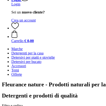
Login
Sei un
nuovo cliente?
Crea un account
Carrello
€ 0,00
Marche
Detergenti per la casa
Detersivi per piatti e stoviglie
Detersivi per bucato
Accessori
Temi
Offerte
Fleurance nature - Prodotti naturali per la
Detergenti e prodotti di qualità
Filtra e ordina