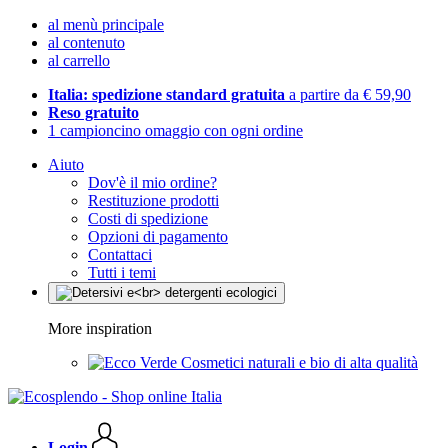
al menù principale
al contenuto
al carrello
Italia: spedizione standard gratuita
a partire da € 59,90
Reso gratuito
1 campioncino omaggio con ogni ordine
Aiuto
Dov'è il mio ordine?
Restituzione prodotti
Costi di spedizione
Opzioni di pagamento
Contattaci
Tutti i temi
More inspiration
Cosmetici naturali e bio di alta qualità
Login