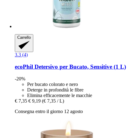
Carrello
3.3 (4)
ecoPhil
Detersivo per Bucato, Sensitive (1 L)
-20%
Per bucato colorato e nero
Deterge in profondità le fibre
Elimina efficacemente le macchie
€ 7,35
€ 9,19
(€ 7,35 / L)
Consegna entro il giorno 12 agosto