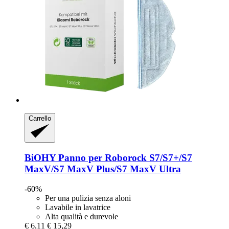
Carrello
BiOHY
Panno per Roborock S7/S7+/S7
MaxV/S7 MaxV Plus/S7 MaxV Ultra
-60%
Per una pulizia senza aloni
Lavabile in lavatrice
Alta qualità e durevole
€ 6,11
€ 15,29