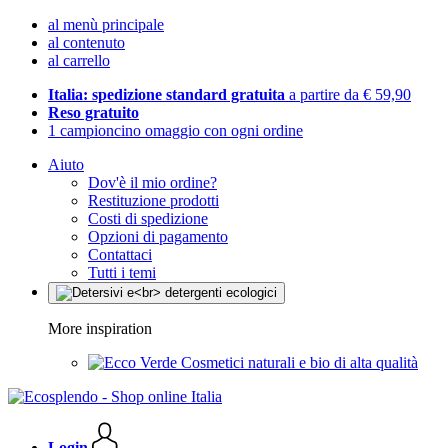
al menù principale
al contenuto
al carrello
Italia: spedizione standard gratuita
a partire da € 59,90
Reso gratuito
1 campioncino omaggio con ogni ordine
Aiuto
Dov'è il mio ordine?
Restituzione prodotti
Costi di spedizione
Opzioni di pagamento
Contattaci
Tutti i temi
More inspiration
Cosmetici naturali e bio di alta qualità
Login