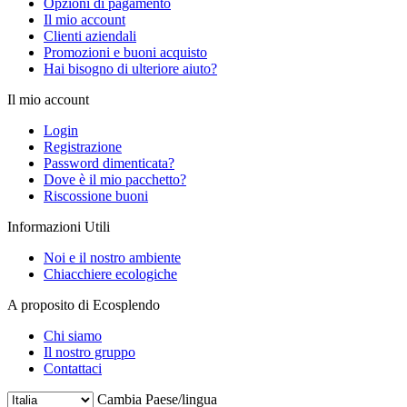
Opzioni di pagamento
Il mio account
Clienti aziendali
Promozioni e buoni acquisto
Hai bisogno di ulteriore aiuto?
Il mio account
Login
Registrazione
Password dimenticata?
Dove è il mio pacchetto?
Riscossione buoni
Informazioni Utili
Noi e il nostro ambiente
Chiacchiere ecologiche
A proposito di Ecosplendo
Chi siamo
Il nostro gruppo
Contattaci
Cambia Paese/lingua