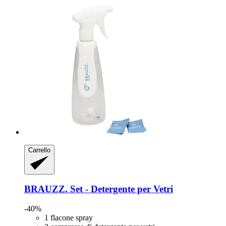
Carrello
BRAUZZ.
Set -​ Detergente per Vetri
-40%
1 flacone spray