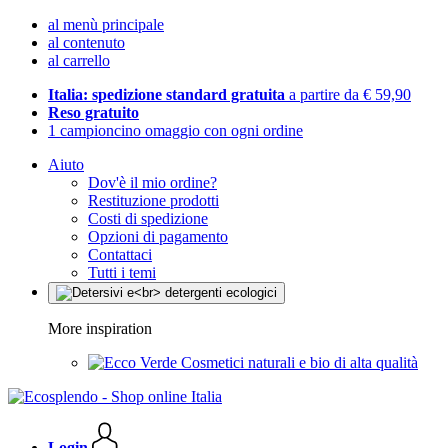
al menù principale
al contenuto
al carrello
Italia: spedizione standard gratuita
a partire da € 59,90
Reso gratuito
1 campioncino omaggio con ogni ordine
Aiuto
Dov'è il mio ordine?
Restituzione prodotti
Costi di spedizione
Opzioni di pagamento
Contattaci
Tutti i temi
More inspiration
Cosmetici naturali e bio di alta qualità
Login