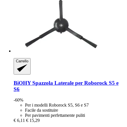
Carrello
BiOHY
Spazzola Laterale per Roborock S5 e
S6
-60%
Per i modelli Roborock S5, S6 e S7
Facile da sostituire
Per pavimenti perfettamente puliti
€ 6,11
€ 15,29