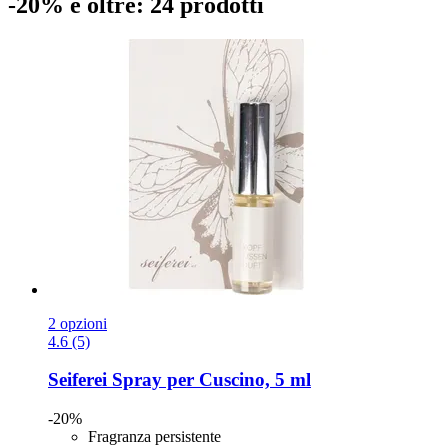
-20% e oltre: 24 prodotti
2 opzioni
4.6 (5)
Seiferei
Spray per Cuscino, 5 ml
-20%
Fragranza persistente