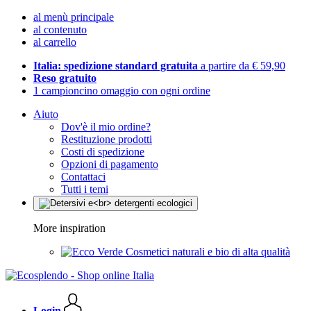
al menù principale
al contenuto
al carrello
Italia: spedizione standard gratuita
a partire da € 59,90
Reso gratuito
1 campioncino omaggio con ogni ordine
Aiuto
Dov'è il mio ordine?
Restituzione prodotti
Costi di spedizione
Opzioni di pagamento
Contattaci
Tutti i temi
More inspiration
Cosmetici naturali e bio di alta qualità
Login