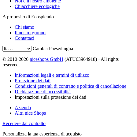
Noi e il nostro ambiente
Chiacchiere ecologiche
A proposito di Ecosplendo
Chi siamo
Il nostro gruppo
Contattaci
Cambia Paese/lingua
© 2010-2026
niceshops GmbH
(ATU63964918) - All rights
reserved.
Informazioni legali e termini di utilizzo
Protezione dei dati
Condizioni generali di contratto e politica di cancellazione
Dichiarazione di accessibilità
Impostazioni sulla protezione dei dati
Azienda
Altri nice Shops
Recedere dal contratto
Personalizza la tua esperienza di acquisto