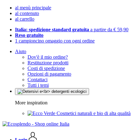
al menù principale
al contenuto
al carrello
Italia: spedizione standard gratuita
a partire da € 59,90
Reso gratuito
1 campioncino omaggio con ogni ordine
Aiuto
Dov'è il mio ordine?
Restituzione prodotti
Costi di spedizione
Opzioni di pagamento
Contattaci
Tutti i temi
More inspiration
Cosmetici naturali e bio di alta qualità
Login