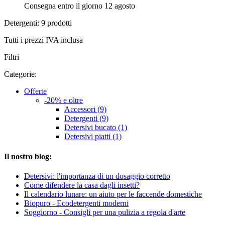
Consegna entro il giorno 12 agosto
Detergenti: 9 prodotti
Tutti i prezzi IVA inclusa
Filtri
Categorie:
Offerte
-20% e oltre
Accessori (9)
Detergenti (9)
Detersivi bucato (1)
Detersivi piatti (1)
Il nostro blog:
Detersivi: l'importanza di un dosaggio corretto
Come difendere la casa dagli insetti?
Il calendario lunare: un aiuto per le faccende domestiche
Biopuro - Ecodetergenti moderni
Soggiorno - Consigli per una pulizia a regola d'arte