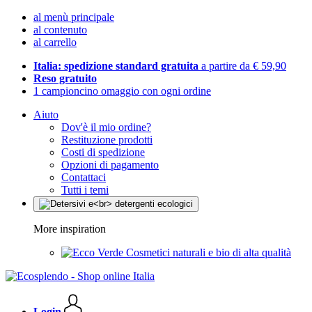
al menù principale
al contenuto
al carrello
Italia: spedizione standard gratuita
a partire da € 59,90
Reso gratuito
1 campioncino omaggio con ogni ordine
Aiuto
Dov'è il mio ordine?
Restituzione prodotti
Costi di spedizione
Opzioni di pagamento
Contattaci
Tutti i temi
More inspiration
Cosmetici naturali e bio di alta qualità
Login