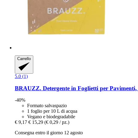
Carrello
5.0 (1)
BRAUZZ.
Detergente in Foglietti per Pavimenti,
-40%
Formato salvaspazio
1 foglio per 10 L di acqua
Vegano e biodegradabile
€ 9,17
€ 15,29
(€ 0,29 / pz.)
Consegna entro il giorno 12 agosto