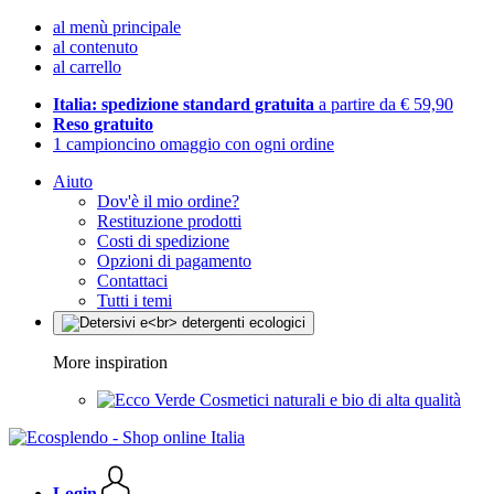
al menù principale
al contenuto
al carrello
Italia: spedizione standard gratuita
a partire da € 59,90
Reso gratuito
1 campioncino omaggio con ogni ordine
Aiuto
Dov'è il mio ordine?
Restituzione prodotti
Costi di spedizione
Opzioni di pagamento
Contattaci
Tutti i temi
More inspiration
Cosmetici naturali e bio di alta qualità
Login