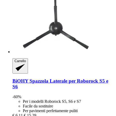
Carrello
BiOHY
Spazzola Laterale per Roborock S5 e
S6
-60%
Per i modelli Roborock S5, S6 e S7
Facile da sostituire
Per pavimenti perfettamente puliti
€ 6,11
€ 15,29