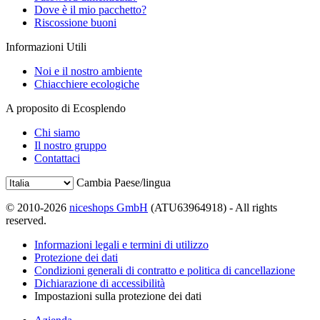
Dove è il mio pacchetto?
Riscossione buoni
Informazioni Utili
Noi e il nostro ambiente
Chiacchiere ecologiche
A proposito di Ecosplendo
Chi siamo
Il nostro gruppo
Contattaci
Cambia Paese/lingua
© 2010-2026
niceshops GmbH
(ATU63964918) - All rights
reserved.
Informazioni legali e termini di utilizzo
Protezione dei dati
Condizioni generali di contratto e politica di cancellazione
Dichiarazione di accessibilità
Impostazioni sulla protezione dei dati