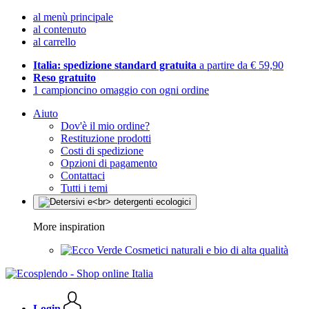
al menù principale
al contenuto
al carrello
Italia: spedizione standard gratuita
a partire da € 59,90
Reso gratuito
1 campioncino omaggio con ogni ordine
Aiuto
Dov'è il mio ordine?
Restituzione prodotti
Costi di spedizione
Opzioni di pagamento
Contattaci
Tutti i temi
More inspiration
Cosmetici naturali e bio di alta qualità
Login