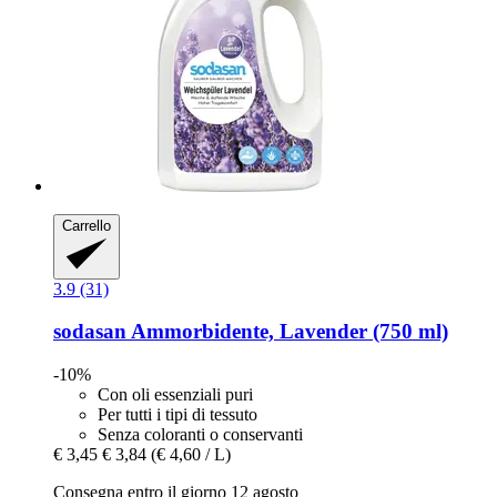
Carrello
3.9 (31)
sodasan
Ammorbidente, Lavender (750 ml)
-10%
Con oli essenziali puri
Per tutti i tipi di tessuto
Senza coloranti o conservanti
€ 3,45
€ 3,84
(€ 4,60 / L)
Consegna entro il giorno 12 agosto