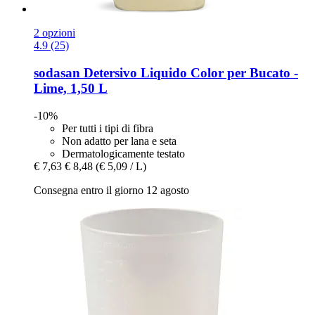
2 opzioni
4.9 (25)
sodasan
Detersivo Liquido Color per Bucato -​
Lime, 1,50 L
-10%
Per tutti i tipi di fibra
Non adatto per lana e seta
Dermatologicamente testato
€ 7,63
€ 8,48
(€ 5,09 / L)
Consegna entro il giorno 12 agosto