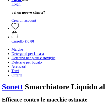
Login
Sei un
nuovo cliente?
Crea un account
Carrello
€ 0,00
Marche
Detergenti per la casa
Detersivi per piatti e stoviglie
Detersivi per bucato
Accessori
Temi
Offerte
Sonett
Smacchiatore Liquido al 
Efficace contro le macchie ostinate