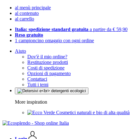
al menù principale
al contenuto
al carrello
Italia: spedizione standard gratuita
a partire da € 59,90
Reso gratuito
1 campioncino omaggio con ogni ordine
Aiuto
Dov'è il mio ordine?
Restituzione prodotti
Costi di spedizione
Opzioni di pagamento
Contattaci
Tutti i temi
More inspiration
Cosmetici naturali e bio di alta qualità
Login