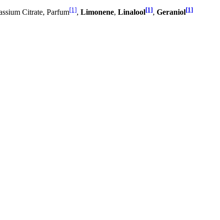
[1]
[1]
[1]
assium Citrate, Parfum
,
Limonene
,
Linalool
,
Geraniol