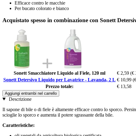
Efficace contro le macchie
Per bucato colorato e bianco
Acquistato spesso in combinazione con Sonett Detersi
Sonett Smacchiatore Liquido al Fiele, 120 ml
€ 2,59
(€ 
Sonett Detersivo Liquido per Lavatrice - Lavanda, 2 L
€ 10,99
(
Prezzo totale:
€ 13,58
Aggiungi entrambi nel carrello
Descrizione
Il sapone di bile o di fiele è altamente efficace contro lo sporco. Persi
scioglie lo sporco e aumenta il potere sgrassante della bile.
Caratteristiche:
oli vegetali da agricoltura biologica certificata