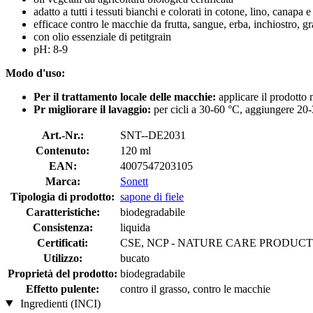
adatto a tutti i tessuti bianchi e colorati in cotone, lino, canapa e 
efficace contro le macchie da frutta, sangue, erba, inchiostro, gr
con olio essenziale di petitgrain
pH: 8-9
Modo d'uso:
Per il trattamento locale delle macchie:
applicare il prodotto 
Pr migliorare il lavaggio:
per cicli a 30-60 °C, aggiungere 20-3
Art.-Nr.:
SNT--DE2031
Contenuto:
120 ml
EAN:
4007547203105
Marca:
Sonett
Tipologia di prodotto:
sapone di fiele
Caratteristiche:
biodegradabile
Consistenza:
liquida
Certificati:
CSE, NCP - NATURE CARE PRODUCT
Utilizzo:
bucato
Proprietà del prodotto:
biodegradabile
Effetto pulente:
contro il grasso, contro le macchie
Ingredienti (INCI)