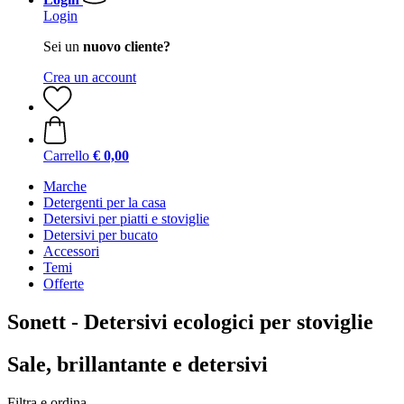
Login
Sei un
nuovo cliente?
Crea un account
Carrello
€ 0,00
Marche
Detergenti per la casa
Detersivi per piatti e stoviglie
Detersivi per bucato
Accessori
Temi
Offerte
Sonett - Detersivi ecologici per stoviglie
Sale, brillantante e detersivi
Filtra e ordina