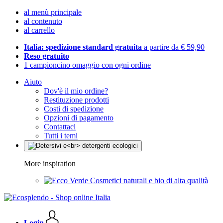
al menù principale
al contenuto
al carrello
Italia: spedizione standard gratuita
a partire da € 59,90
Reso gratuito
1 campioncino omaggio con ogni ordine
Aiuto
Dov'è il mio ordine?
Restituzione prodotti
Costi di spedizione
Opzioni di pagamento
Contattaci
Tutti i temi
More inspiration
Cosmetici naturali e bio di alta qualità
Login