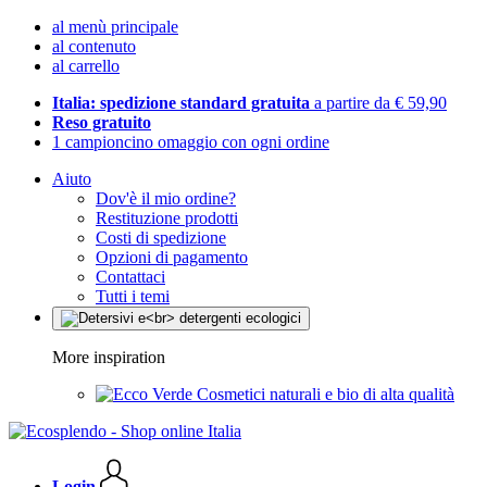
al menù principale
al contenuto
al carrello
Italia: spedizione standard gratuita
a partire da € 59,90
Reso gratuito
1 campioncino omaggio con ogni ordine
Aiuto
Dov'è il mio ordine?
Restituzione prodotti
Costi di spedizione
Opzioni di pagamento
Contattaci
Tutti i temi
More inspiration
Cosmetici naturali e bio di alta qualità
Login