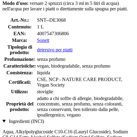
Modo d'uso:
versare 2 spruzzi (circa 3 ml in 5 litri di acqua)
nell'acqua per lavare i piatti o direttamente sulla spugna per piatti.
Art.-Nr.:
SNT--DE3068
Contenuto:
1 L
EAN:
4007547306806
Marca:
Sonett
Tipologia di
detersivo per piatti
prodotto:
Profumazione:
senza profumo
Caratteristiche:
vegan, biodegradabile, senza profumo
Consistenza:
liquida
CSE, NCP - NATURE CARE PRODUCT,
Certificati:
Vegan Society
Utilizzo:
stoviglie
adatto a chi soffre di allergie, biodegradabile,
Proprietà del
concentrato, senza profumo, senza coloranti,
prodotto:
senza conservanti, ben tollerato dalla pelle,
ipoallergenico, vegano
Ingredienti (INCI)
Aqua, Alkylpolyglucoside C10-C16 (Lauryl Glucoside), Sodium