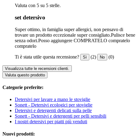
Valuta con 5 su 5 stelle.
set detersivo
Super ottimo, in famiglia super allergici, non pensavo di
trovare un prodotto eccezionale super consigliato.Pulisce bene
senza odori.Posso aggiungere COMPRATELO compratelo
compratelo
Ti è stata utile questa recensione?
(2)
(0)
Sì
No
Visualizza tutte le recensioni clienti.
Valuta questo prodotto
Categorie preferite:
Detersivi per lavare a mano le stoviglie
Sonett - Detersivi ecologici per stoviglie
Detersivi e detergenti delicati sulla pelle
Sonett - Detersivi e detergenti per pelli sensibili
I nostri detersivi per piatti più venduti
Nuovi prodotti: