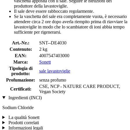
vaschetta apposita con il sale. Seguire le istruzioni del
produttore della lavastoviglie.
Il sale deve essere rabboccato regolarmente.
Se la vaschetta del sale era completamente vuota, è necessario
attendere circa 2 ore dopo averla riempito prima di riavviare la
lavastoviglie in modo che lo scambiatore di ioni abbia tempo
sufficiente per rigenerarsi.
Art.-Nr.:
SNT--DE4030
Contenuto:
2 kg
EAN:
4007547403000
Marca:
Sonett
Tipologia di
sale lavastoviglie
prodotto:
Profumazione:
senza profumo
CSE, NCP - NATURE CARE PRODUCT,
Certificati:
Vegan Society
Ingredienti (INCI)
Sodium Chloride
La qualità Sonett
Prodotti correlati
Informazioni legali