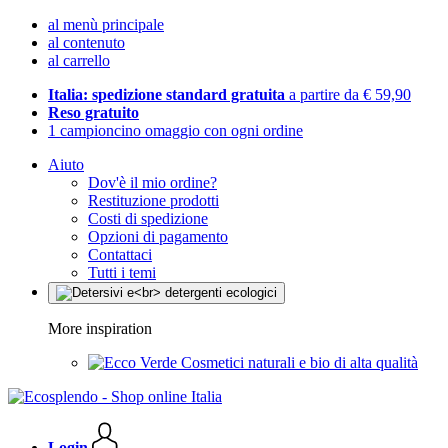
al menù principale
al contenuto
al carrello
Italia: spedizione standard gratuita
a partire da € 59,90
Reso gratuito
1 campioncino omaggio con ogni ordine
Aiuto
Dov'è il mio ordine?
Restituzione prodotti
Costi di spedizione
Opzioni di pagamento
Contattaci
Tutti i temi
More inspiration
Cosmetici naturali e bio di alta qualità
Login