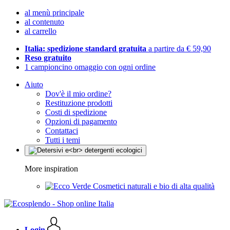
al menù principale
al contenuto
al carrello
Italia: spedizione standard gratuita
a partire da € 59,90
Reso gratuito
1 campioncino omaggio con ogni ordine
Aiuto
Dov'è il mio ordine?
Restituzione prodotti
Costi di spedizione
Opzioni di pagamento
Contattaci
Tutti i temi
More inspiration
Cosmetici naturali e bio di alta qualità
Login