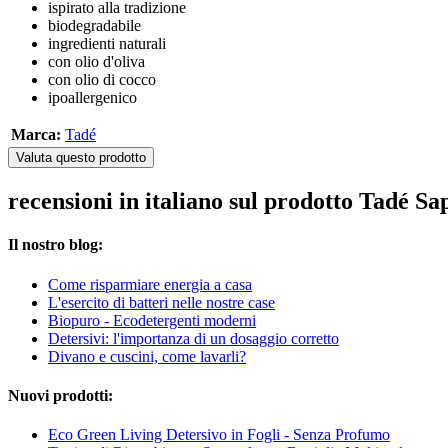
ispirato alla tradizione
biodegradabile
ingredienti naturali
con olio d'oliva
con olio di cocco
ipoallergenico
Marca:
Tadé
Valuta questo prodotto
recensioni in italiano sul prodotto Tadé Sa
Il nostro blog:
Come risparmiare energia a casa
L'esercito di batteri nelle nostre case
Biopuro - Ecodetergenti moderni
Detersivi: l'importanza di un dosaggio corretto
Divano e cuscini, come lavarli?
Nuovi prodotti:
Eco Green Living Detersivo in Fogli - Senza Profumo