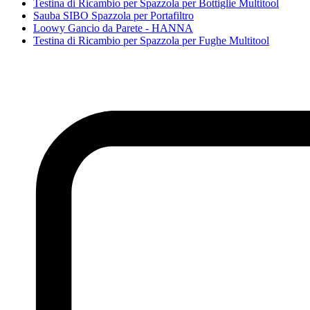
Testina di Ricambio per Spazzola per Bottiglie Multitool
Sauba SIBO Spazzola per Portafiltro
Loowy Gancio da Parete - HANNA
Testina di Ricambio per Spazzola per Fughe Multitool