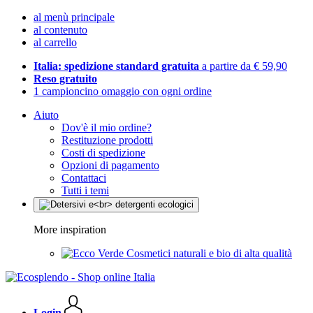
al menù principale
al contenuto
al carrello
Italia: spedizione standard gratuita
a partire da € 59,90
Reso gratuito
1 campioncino omaggio con ogni ordine
Aiuto
Dov'è il mio ordine?
Restituzione prodotti
Costi di spedizione
Opzioni di pagamento
Contattaci
Tutti i temi
More inspiration
Cosmetici naturali e bio di alta qualità
Login