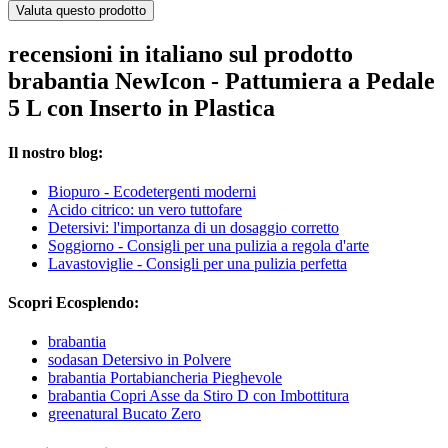
Valuta questo prodotto
recensioni in italiano sul prodotto
brabantia NewIcon - Pattumiera a Pedale
5 L con Inserto in Plastica
Il nostro blog:
Biopuro - Ecodetergenti moderni
Acido citrico: un vero tuttofare
Detersivi: l'importanza di un dosaggio corretto
Soggiorno - Consigli per una pulizia a regola d'arte
Lavastoviglie - Consigli per una pulizia perfetta
Scopri Ecosplendo:
brabantia
sodasan Detersivo in Polvere
brabantia Portabiancheria Pieghevole
brabantia Copri Asse da Stiro D con Imbottitura
greenatural Bucato Zero