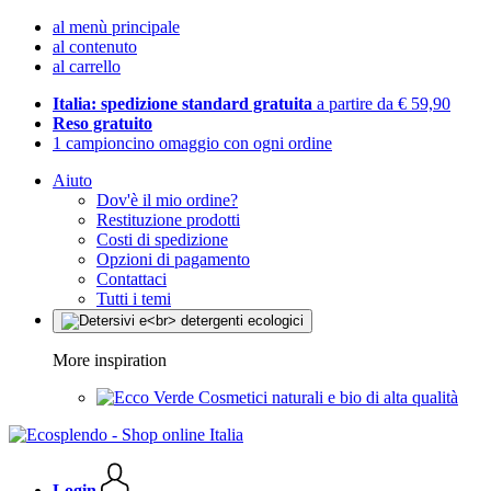
al menù principale
al contenuto
al carrello
Italia: spedizione standard gratuita
a partire da € 59,90
Reso gratuito
1 campioncino omaggio con ogni ordine
Aiuto
Dov'è il mio ordine?
Restituzione prodotti
Costi di spedizione
Opzioni di pagamento
Contattaci
Tutti i temi
More inspiration
Cosmetici naturali e bio di alta qualità
Login