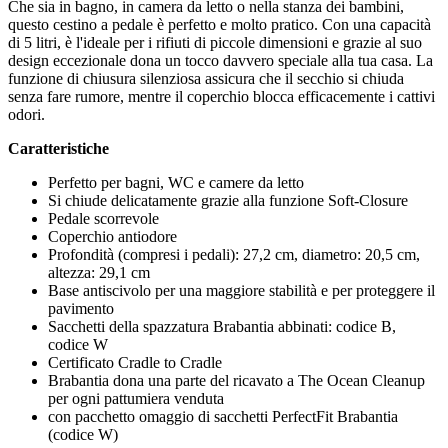
Che sia in bagno, in camera da letto o nella stanza dei bambini,
questo cestino a pedale è perfetto e molto pratico. Con una capacità
di 5 litri, è l'ideale per i rifiuti di piccole dimensioni e grazie al suo
design eccezionale dona un tocco davvero speciale alla tua casa. La
funzione di chiusura silenziosa assicura che il secchio si chiuda
senza fare rumore, mentre il coperchio blocca efficacemente i cattivi
odori.
Caratteristiche
Perfetto per bagni, WC e camere da letto
Si chiude delicatamente grazie alla funzione Soft-Closure
Pedale scorrevole
Coperchio antiodore
Profondità (compresi i pedali): 27,2 cm, diametro: 20,5 cm,
altezza: 29,1 cm
Base antiscivolo per una maggiore stabilità e per proteggere il
pavimento
Sacchetti della spazzatura Brabantia abbinati: codice B,
codice W
Certificato Cradle to Cradle
Brabantia dona una parte del ricavato a The Ocean Cleanup
per ogni pattumiera venduta
con pacchetto omaggio di sacchetti PerfectFit Brabantia
(codice W)