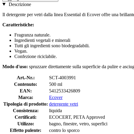
Descrizione
Il detergente per vetri dalla linea Essential di Ecover offre una brillan
Caratteristiche:
Fragranza naturale.
Ingredienti vegetali e minerali
Tutti gli ingredienti sono biodegradabili.
Vegan.
Confezione riciclabile.
Modo d'uso:
spruzzare direttamente sulla superficie da pulire e asci
Art.-Nr.:
SCT-4003991
Contenuto:
500 ml
EAN:
5412533426809
Marca:
Ecover
Tipologia di prodotto:
detergente vetri
Consistenza:
liquida
Certificati:
ECOCERT, PETA Approved
Utilizzo:
bagno, finestre, vetro, superfici
Effetto pulente:
contro lo sporco