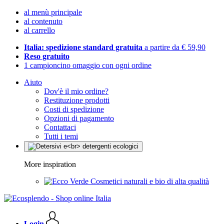
al menù principale
al contenuto
al carrello
Italia: spedizione standard gratuita
a partire da € 59,90
Reso gratuito
1 campioncino omaggio con ogni ordine
Aiuto
Dov'è il mio ordine?
Restituzione prodotti
Costi di spedizione
Opzioni di pagamento
Contattaci
Tutti i temi
More inspiration
Cosmetici naturali e bio di alta qualità
Login