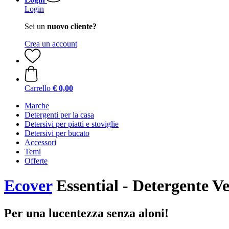
Login
Sei un
nuovo cliente?
Crea un account
Carrello
€ 0,00
Marche
Detergenti per la casa
Detersivi per piatti e stoviglie
Detersivi per bucato
Accessori
Temi
Offerte
Ecover
Essential - Detergente Ve
Per una lucentezza senza aloni!