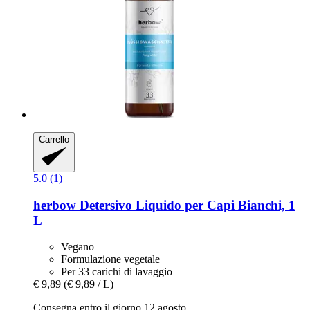
Carrello
5.0 (1)
herbow
Detersivo Liquido per Capi Bianchi, 1
L
Vegano
Formulazione vegetale
Per 33 carichi di lavaggio
€ 9,89
(€ 9,89 / L)
Consegna entro il giorno 12 agosto