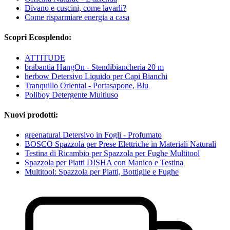
Divano e cuscini, come lavarli?
Come risparmiare energia a casa
Scopri Ecosplendo:
ATTITUDE
brabantia HangOn - Stendibiancheria 20 m
herbow Detersivo Liquido per Capi Bianchi
Tranquillo Oriental - Portasapone, Blu
Poliboy Detergente Multiuso
Nuovi prodotti:
greenatural Detersivo in Fogli - Profumato
BOSCO Spazzola per Prese Elettriche in Materiali Naturali
Testina di Ricambio per Spazzola per Fughe Multitool
Spazzola per Piatti DISHA con Manico e Testina
Multitool: Spazzola per Piatti, Bottiglie e Fughe