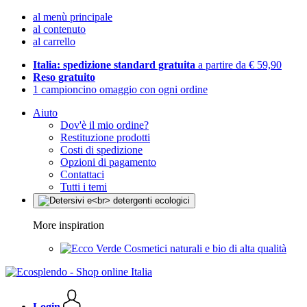
al menù principale
al contenuto
al carrello
Italia: spedizione standard gratuita
a partire da € 59,90
Reso gratuito
1 campioncino omaggio con ogni ordine
Aiuto
Dov'è il mio ordine?
Restituzione prodotti
Costi di spedizione
Opzioni di pagamento
Contattaci
Tutti i temi
More inspiration
Cosmetici naturali e bio di alta qualità
Login