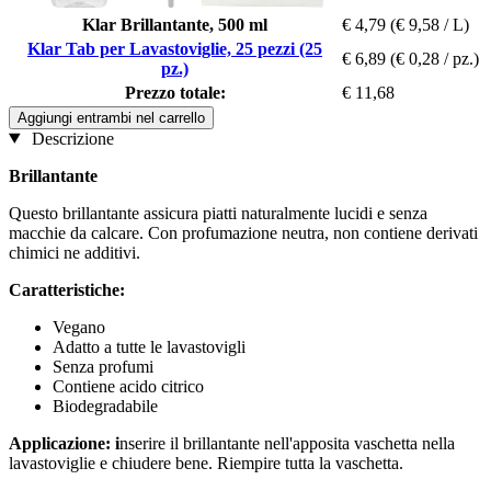
Klar Brillantante, 500 ml
€ 4,79
(€ 9,58 / L)
Klar Tab per Lavastoviglie, 25 pezzi (25
€ 6,89
(€ 0,28 / pz.)
pz.)
Prezzo totale:
€ 11,68
Aggiungi entrambi nel carrello
Descrizione
Brillantante
Questo brillantante assicura piatti naturalmente lucidi e senza
macchie da calcare. Con profumazione neutra, non contiene derivati
chimici ne additivi.
Caratteristiche:
Vegano
Adatto a tutte le lavastovigli
Senza profumi
Contiene acido citrico
Biodegradabile
Applicazione: i
nserire il brillantante nell'apposita vaschetta nella
lavastoviglie e chiudere bene. Riempire tutta la vaschetta.