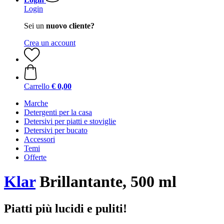
Login
Sei un
nuovo cliente?
Crea un account
Carrello
€ 0,00
Marche
Detergenti per la casa
Detersivi per piatti e stoviglie
Detersivi per bucato
Accessori
Temi
Offerte
Klar
Brillantante, 500 ml
Piatti più lucidi e puliti!