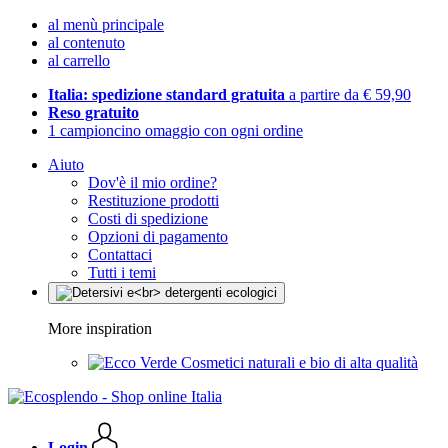
al menù principale
al contenuto
al carrello
Italia: spedizione standard gratuita
a partire da € 59,90
Reso gratuito
1 campioncino omaggio con ogni ordine
Aiuto
Dov'è il mio ordine?
Restituzione prodotti
Costi di spedizione
Opzioni di pagamento
Contattaci
Tutti i temi
More inspiration
Cosmetici naturali e bio di alta qualità
Login