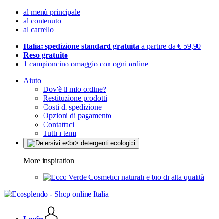
al menù principale
al contenuto
al carrello
Italia: spedizione standard gratuita
a partire da € 59,90
Reso gratuito
1 campioncino omaggio con ogni ordine
Aiuto
Dov'è il mio ordine?
Restituzione prodotti
Costi di spedizione
Opzioni di pagamento
Contattaci
Tutti i temi
More inspiration
Cosmetici naturali e bio di alta qualità
Login