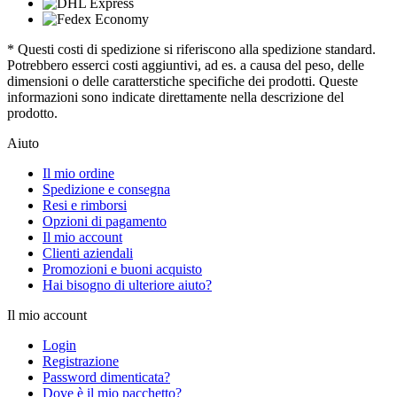
* Questi costi di spedizione si riferiscono alla spedizione standard.
Potrebbero esserci costi aggiuntivi, ad es. a causa del peso, delle
dimensioni o delle caratterstiche specifiche dei prodotti. Queste
informazioni sono indicate direttamente nella descrizione del
prodotto.
Aiuto
Il mio ordine
Spedizione e consegna
Resi e rimborsi
Opzioni di pagamento
Il mio account
Clienti aziendali
Promozioni e buoni acquisto
Hai bisogno di ulteriore aiuto?
Il mio account
Login
Registrazione
Password dimenticata?
Dove è il mio pacchetto?