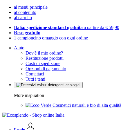
al menù principale
al contenuto
al carrello
Italia: spedizione standard gratuita
a partire da € 59,90
Reso gratuito
1 campioncino omaggio con ogni ordine
Aiuto
Dov'è il mio ordine?
Restituzione prodotti
Costi di spedizione
Opzioni di pagamento
Contattaci
Tutti i temi
More inspiration
Cosmetici naturali e bio di alta qualità
Login