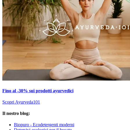
Fino al -30% sui prodotti ayurvedici
Scopri Ayurveda101
Il nostro blog:
Biopuro - Ecodetergenti moderni
Detersivi ecologici per il bucato