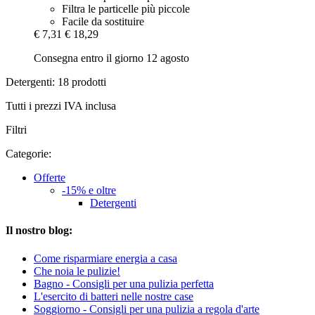
Filtra le particelle più piccole
Facile da sostituire
€ 7,31
€ 18,29
Consegna entro il giorno 12 agosto
Detergenti: 18 prodotti
Tutti i prezzi IVA inclusa
Filtri
Categorie:
Offerte
-15% e oltre
Detergenti
Il nostro blog:
Come risparmiare energia a casa
Che noia le pulizie!
Bagno - Consigli per una pulizia perfetta
L'esercito di batteri nelle nostre case
Soggiorno - Consigli per una pulizia a regola d'arte