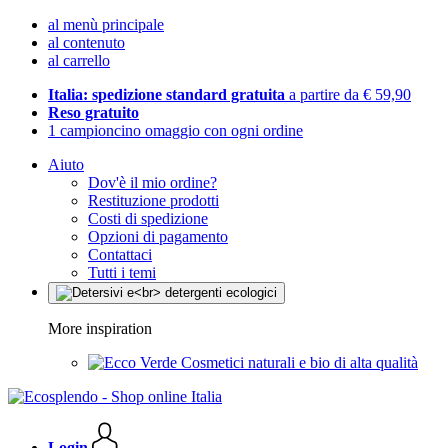
al menù principale
al contenuto
al carrello
Italia: spedizione standard gratuita
a partire da € 59,90
Reso gratuito
1 campioncino omaggio con ogni ordine
Aiuto
Dov'è il mio ordine?
Restituzione prodotti
Costi di spedizione
Opzioni di pagamento
Contattaci
Tutti i temi
More inspiration
Cosmetici naturali e bio di alta qualità
Login