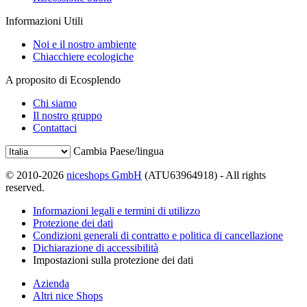
Informazioni Utili
Noi e il nostro ambiente
Chiacchiere ecologiche
A proposito di Ecosplendo
Chi siamo
Il nostro gruppo
Contattaci
Cambia Paese/lingua
© 2010-2026
niceshops GmbH
(ATU63964918) - All rights
reserved.
Informazioni legali e termini di utilizzo
Protezione dei dati
Condizioni generali di contratto e politica di cancellazione
Dichiarazione di accessibilità
Impostazioni sulla protezione dei dati
Azienda
Altri nice Shops