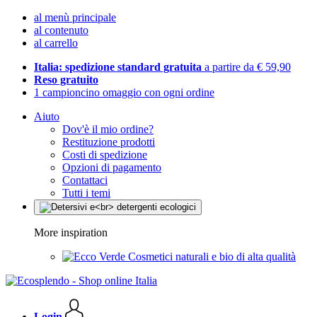
al menù principale
al contenuto
al carrello
Italia: spedizione standard gratuita
a partire da € 59,90
Reso gratuito
1 campioncino omaggio con ogni ordine
Aiuto
Dov'è il mio ordine?
Restituzione prodotti
Costi di spedizione
Opzioni di pagamento
Contattaci
Tutti i temi
More inspiration
Cosmetici naturali e bio di alta qualità
Login