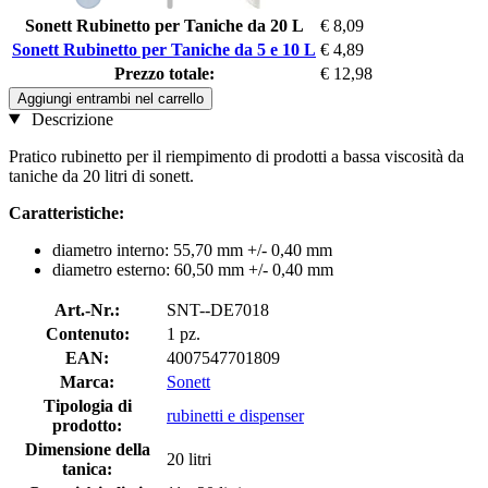
Sonett Rubinetto per Taniche da 20 L
€ 8,09
Sonett Rubinetto per Taniche da 5 e 10 L
€ 4,89
Prezzo totale:
€ 12,98
Aggiungi entrambi nel carrello
Descrizione
Pratico rubinetto per il riempimento di prodotti a bassa viscosità da
taniche da 20 litri di sonett.
Caratteristiche:
diametro interno: 55,70 mm +/- 0,40 mm
diametro esterno: 60,50 mm +/- 0,40 mm
Art.-Nr.:
SNT--DE7018
Contenuto:
1 pz.
EAN:
4007547701809
Marca:
Sonett
Tipologia di
rubinetti e dispenser
prodotto:
Dimensione della
20 litri
tanica: