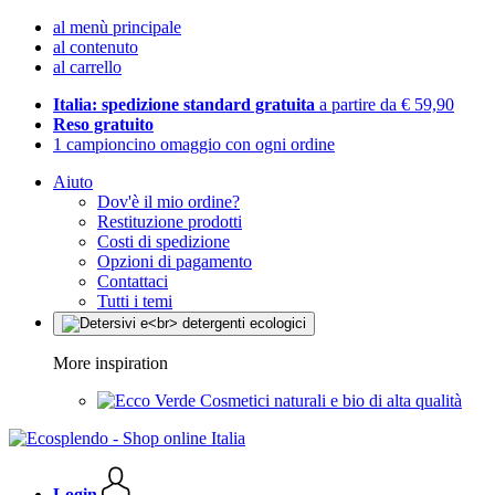
al menù principale
al contenuto
al carrello
Italia: spedizione standard gratuita
a partire da € 59,90
Reso gratuito
1 campioncino omaggio con ogni ordine
Aiuto
Dov'è il mio ordine?
Restituzione prodotti
Costi di spedizione
Opzioni di pagamento
Contattaci
Tutti i temi
More inspiration
Cosmetici naturali e bio di alta qualità
Login